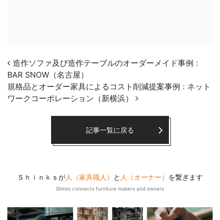
投稿ナビゲーション
造作ソファ及び造作テーブルのオーダーメイド事例 :
BAR SNOW（名古屋）
規格品とオーダー家具によるコスト削減提案事例 : ネット
ワークコーポレーション（新横浜）
記事一覧に戻る
Ｓｈｉｎｋｓが
人（家具職人）
と
人（オーナー）
を繋ぎます
Shinks connects furniture makers and owners