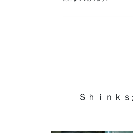
Ｓｈｉｎｋｓ